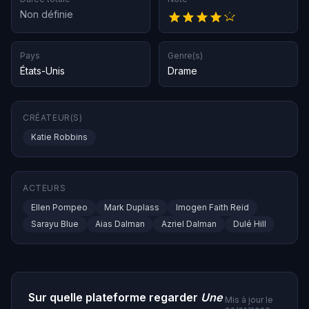
Non définie
Pays
Genre(s)
États-Unis
Drame
CRÉATEUR(S)
Katie Robbins
ACTEURS
Ellen Pompeo
Mark Duplass
Imogen Faith Reid
Sarayu Blue
Aias Dalman
Azriel Dalman
Dulé Hill
Sur quelle plateforme regarder
Une
Mis à jour le