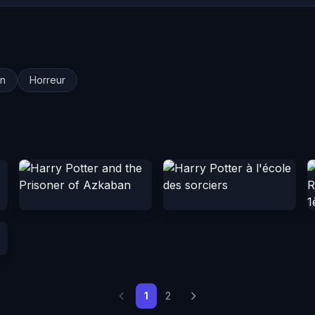
on
Horreur
1
2