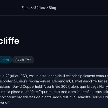
Films
Séries
Blog
liffe
Prime
Apple TV+
 le 23 juillet 1989, est un acteur anglais. Il est principalement conn
remporter plusieurs récompenses. Cependant, Daniel Radcliffe fait s
Dickens, David Copperfield. A partir de 2007, alors que la saga Harr
uant la pièce de théâtre Equus et plus tard dans la comédie musica
e nombreux organismes de bienfaisance tels que Demelza House Chil
ward".