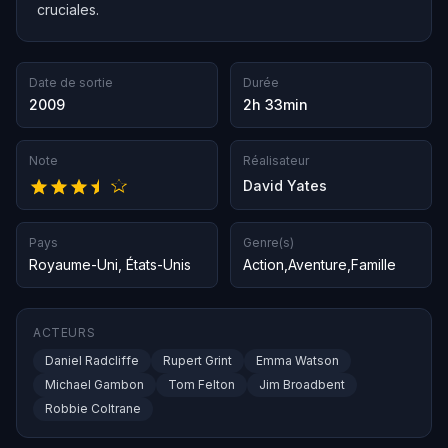
cruciales.
Date de sortie
Durée
2009
2h 33min
Note
Réalisateur
David Yates
Pays
Genre(s)
Royaume-Uni
,
États-Unis
Action
,
Aventure
,
Famille
ACTEURS
Daniel Radcliffe
Rupert Grint
Emma Watson
Michael Gambon
Tom Felton
Jim Broadbent
Robbie Coltrane