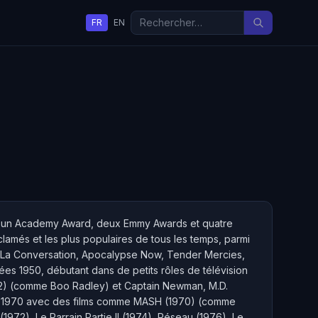
FR
EN
porté un Academy Award, deux Emmy Awards et quatre
clamés et les plus populaires de tous les temps, parmi
itt, La Conversation, Apocalypse Now, Tender Mercies,
nées 1950, débutant dans de petits rôles de télévision
2) (comme Boo Radley) et Captain Newman, M.D.
es 1970 avec des films comme MASH (1970) (comme
(1972), Le Parrain Partie II (1974), Réseau (1976), Le