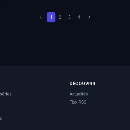
1
2
3
4
DÉCOUVRIR
 séries
Actualités
Flux RSS
eo