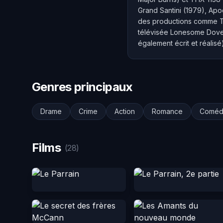
Grand Santini (1979), Apo
des productions comme Ten
télévisée Lonesome Dove (
également écrit et réalisé
Genres principaux
Drame
Crime
Action
Romance
Coméd
Films
(28)