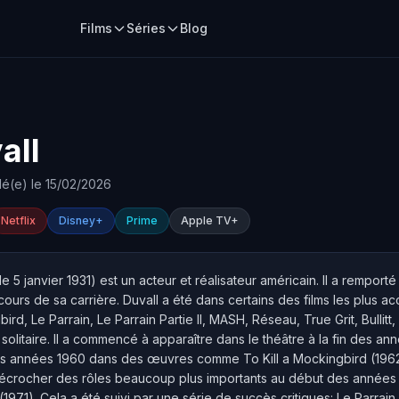
Films
Séries
Blog
all
é(e) le 15/02/2026
Netflix
Disney+
Prime
Apple TV+
le 5 janvier 1931) est un acteur et réalisateur américain. Il a rem
urs de sa carrière. Duvall a été dans certains des films les plus ac
bird, Le Parrain, Le Parrain Partie II, MASH, Réseau, True Grit, Bull
olitaire. Il a commencé à apparaître dans le théâtre à la fin des an
es années 1960 dans des œuvres comme To Kill a Mockingbird (196
 décrocher des rôles beaucoup plus importants au début des anné
1971). Cela a été suivi par une série de succès critiques: Le Parrain 