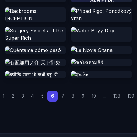
Super Market
1
2
3
4
5
6
7
8
9
10
...
138
139