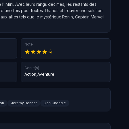
l'infini. Avec leurs rangs décimés, les restants des
re une fois pour toutes Thanos et trouver une solution
eaux alliés tels que le mystérieux Ronin, Captain Marvel
Note
Genre(s)
Action
,
Aventure
son
Jeremy Renner
Don Cheadle