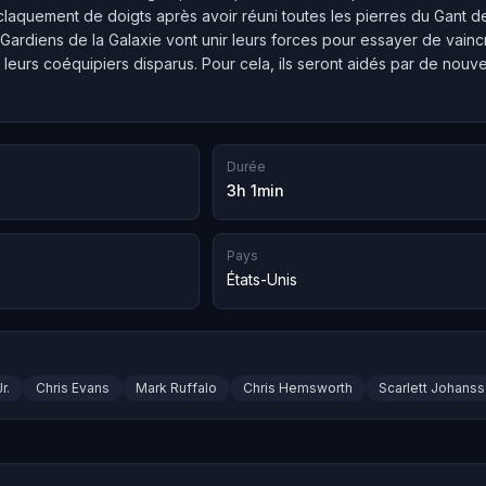
claquement de doigts après avoir réuni toutes les pierres du Gant de 
Gardiens de la Galaxie vont unir leurs forces pour essayer de vainc
 leurs coéquipiers disparus. Pour cela, ils seront aidés par de nouv
Durée
3h 1min
Pays
États-Unis
r.
Chris Evans
Mark Ruffalo
Chris Hemsworth
Scarlett Johans