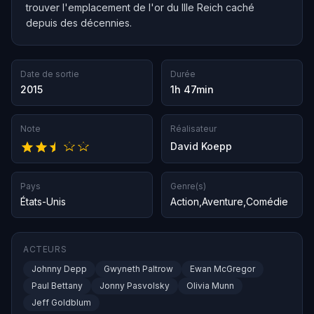
trouver l'emplacement de l'or du IIIe Reich caché
depuis des décennies.
Date de sortie
Durée
2015
1h 47min
Note
Réalisateur
David Koepp
Pays
Genre(s)
États-Unis
Action
,
Aventure
,
Comédie
ACTEURS
Johnny Depp
Gwyneth Paltrow
Ewan McGregor
Paul Bettany
Jonny Pasvolsky
Olivia Munn
Jeff Goldblum