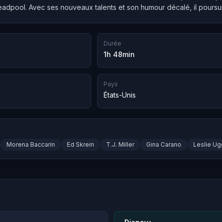
eadpool. Avec ses nouveaux talents et son humour décalé, il poursui
Durée
1h 48min
Pays
États-Unis
Morena Baccarin
Ed Skrein
T.J. Miller
Gina Carano
Leslie U