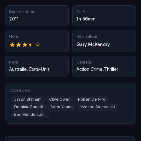
Date de sortie
Durée
2011
1h 56min
Note
Réalisateur
Gary McKendry
Pays
Genre(s)
Australie
,
États-Unis
Action
,
Crime
,
Thriller
ACTEURS
Jason Statham
Clive Owen
Robert De Niro
Dominic Purcell
Aden Young
Yvonne Strahovski
Ben Mendelsohn