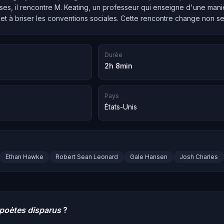
aises, il rencontre M. Keating, un professeur qui enseigne d'une ma
t à briser les conventions sociales. Cette rencontre change non seu
Durée
2h 8min
Pays
États-Unis
Ethan Hawke
Robert Sean Leonard
Gale Hansen
Josh Charles
 poètes disparus
?