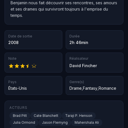
Benjamin nous fait découvrir ses rencontres, ses amours
et ses drames qui survivront toujours à l'emprise du
temps.
Date de sortie
Durée
2008
2h 46min
Note
Réalisateur
David Fincher
Pays
Genre(s)
États-Unis
Drame
,
Fantasy
,
Romance
ACTEURS
Brad Pitt
Cate Blanchett
Taraji P. Henson
Julia Ormond
Jason Flemyng
Mahershala Ali