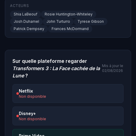
ACTEURS
Shia LaBeouf
Rosie Huntington-Whiteley
Josh Duhamel
John Turturro
Tyrese Gibson
Patrick Dempsey
Frances McDormand
Sur quelle plateforme regarder
Mis à jour le
Transformers 3 : La Face cachée de la
02/08/2026
Lune
?
Netflix
Non disponible
Disney+
Non disponible
Prime Video