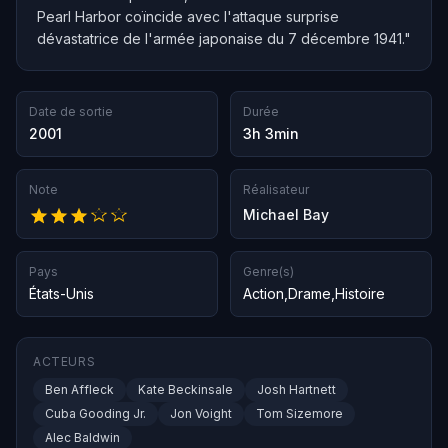
Pearl Harbor coïncide avec l'attaque surprise
dévastatrice de l'armée japonaise du 7 décembre 1941."
Date de sortie
Durée
2001
3h 3min
Note
Réalisateur
Michael Bay
Pays
Genre(s)
États-Unis
Action
,
Drame
,
Histoire
ACTEURS
Ben Affleck
Kate Beckinsale
Josh Hartnett
Cuba Gooding Jr.
Jon Voight
Tom Sizemore
Alec Baldwin