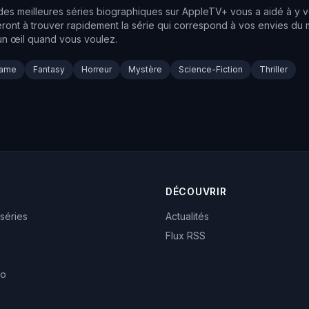
 meilleures séries biographiques sur AppleTV+ vous a aidé à y voi
deront à trouver rapidement la série qui correspond à vos envies d
 un œil quand vous voulez.
rame
Fantasy
Horreur
Mystère
Science-Fiction
Thriller
DÉCOUVRIR
 séries
Actualités
Flux RSS
eo