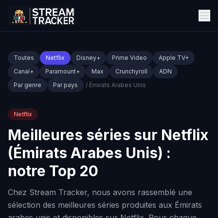
Toutes
Netflix
Disney+
Prime Video
Apple TV+
Canal+
Paramount+
Max
Crunchyroll
ADN
Par genre
Par pays
/ Émirats Arabes Unis
Netflix
Meilleures séries sur Netflix
(Émirats Arabes Unis) :
notre Top 20
Chez Stream Tracker, nous avons rassemblé une
sélection des meilleures séries produites aux Émirats
arabes unis et disponibles sur Netflix. Pour chaque