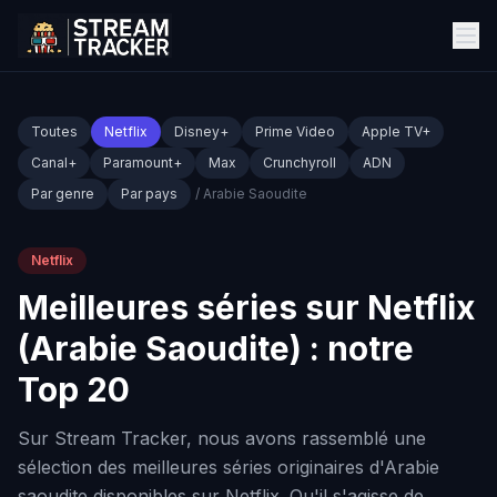
Toutes
Netflix
Disney+
Prime Video
Apple TV+
Canal+
Paramount+
Max
Crunchyroll
ADN
Par genre
Par pays
/ Arabie Saoudite
Netflix
Meilleures séries sur Netflix
(Arabie Saoudite) : notre
Top 20
Sur Stream Tracker, nous avons rassemblé une
sélection des meilleures séries originaires d'Arabie
saoudite disponibles sur Netflix. Qu'il s'agisse de