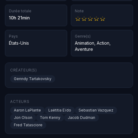
Durée totale
Note
10h 21min
Pays
Genre(s)
États-Unis
Animation
,
Action
,
Aventure
CRÉATEUR(S)
Genndy Tartakovsky
ACTEURS
Aaron LaPlante
Laëtitia Eïdo
Sebastian Vazquez
Jon Olson
Tom Kenny
Jacob Dudman
Fred Tatasciore