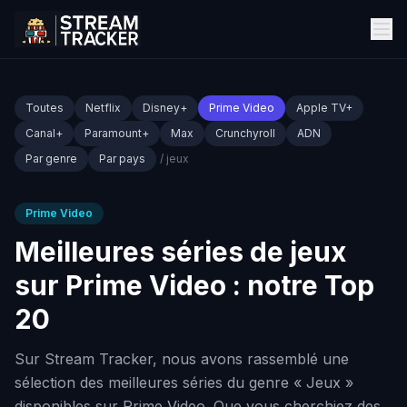
Toutes
Netflix
Disney+
Prime Video
Apple TV+
Canal+
Paramount+
Max
Crunchyroll
ADN
Par genre
Par pays
/ jeux
Prime Video
Meilleures séries de jeux
sur Prime Video : notre Top
20
Sur Stream Tracker, nous avons rassemblé une
sélection des meilleures séries du genre « Jeux »
disponibles sur Prime Video. Que vous cherchiez des