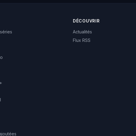
DÉCOUVRIR
 séries
Actualités
Flux RSS
eo
+
l
ajoutées