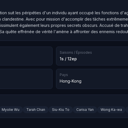
tion suit les péripéties d'un individu ayant occupé les fonctions d'age
n clandestine. Avec pour mission d'accomplir des tâches extrêmement
issimulent également leurs propres secrets obscurs. Accusé de trahis
Sa quête effrénée de vérité l'amène à affronter des ennemis redouta
Saisons / Épisodes
1s / 12ep
Pays
Hong-Kong
Myolie Wu
Tarah Chan
Siu-Kiu To
Carisa Yan
Wong Ka-wa