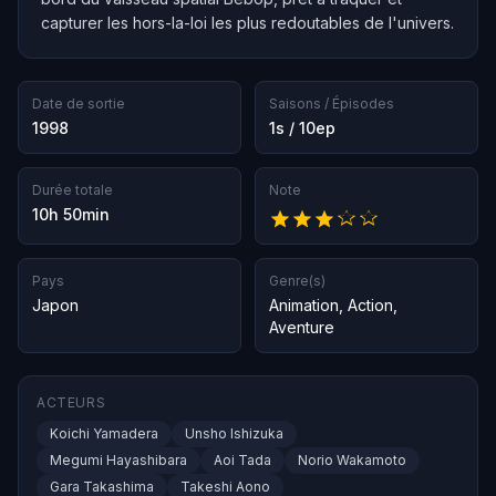
capturer les hors-la-loi les plus redoutables de l'univers.
Date de sortie
Saisons / Épisodes
1998
1s / 10ep
Durée totale
Note
10h 50min
Pays
Genre(s)
Japon
Animation
,
Action
,
Aventure
ACTEURS
Koichi Yamadera
Unsho Ishizuka
Megumi Hayashibara
Aoi Tada
Norio Wakamoto
Gara Takashima
Takeshi Aono