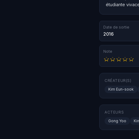
étudiante vivac
Date de sortie
2016
Note
CRÉATEUR(S)
Kim Eun-sook
ACTEURS
Gong Yoo
Ki