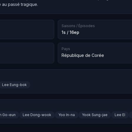
e au passé tragique.
Saisons / Épisodes
1s / 16ep
Pays
République de Corée
Lee Eung-bok
m Go-eun
Lee Dong-wook
Yoo In-na
Yook Sung-jae
Lee El