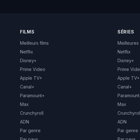
FILMS
SÉRIES
Meilleurs films
Meilleures
Netflix
Netflix
Disney+
Disney+
Prime Video
Prime Vid
Apple TV+
Apple TV+
Canal+
Canal+
Paramount+
Paramount
Max
Max
Crunchyroll
Crunchyrol
ADN
ADN
Par genre
Par genre
Par pays
Par pays