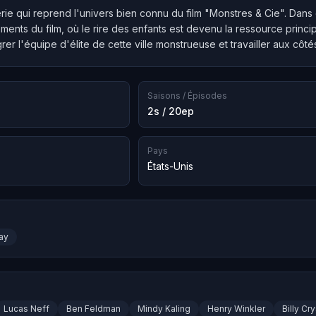
série qui reprend l'univers bien connu du film "Monstres & Cie". Dans
ments du film, où le rire des enfants est devenu la ressource princ
grer l'équipe d'élite de cette ville monstrueuse et travailler aux côté
Saisons / Épisodes
2s / 20ep
Pays
États-Unis
ay
Lucas Neff
Ben Feldman
Mindy Kaling
Henry Winkler
Billy Cry