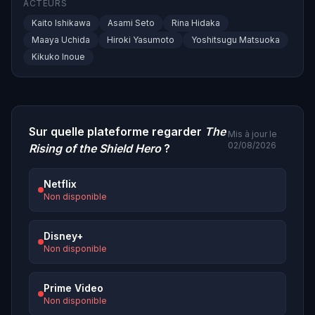
ACTEURS
Kaito Ishikawa
Asami Seto
Rina Hidaka
Maaya Uchida
Hiroki Yasumoto
Yoshitsugu Matsuoka
Kikuko Inoue
Sur quelle plateforme regarder
The
Mis à jour le
02/08/2026
Rising of the Shield Hero
?
Netflix
Non disponible
Disney+
Non disponible
Prime Video
Non disponible