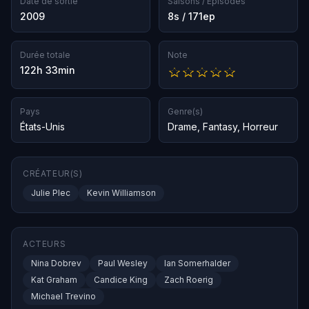
Date de sortie
Saisons / Épisodes
2009
8s / 171ep
Durée totale
Note
122h 33min
Pays
Genre(s)
États-Unis
Drame
,
Fantasy
,
Horreur
CRÉATEUR(S)
Julie Plec
Kevin Williamson
ACTEURS
Nina Dobrev
Paul Wesley
Ian Somerhalder
Kat Graham
Candice King
Zach Roerig
Michael Trevino