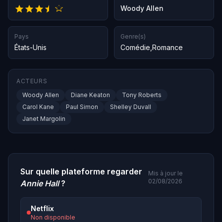
Woody Allen
Pays
Genre(s)
États-Unis
Comédie
,
Romance
ACTEURS
Woody Allen
Diane Keaton
Tony Roberts
Carol Kane
Paul Simon
Shelley Duvall
Janet Margolin
Sur quelle plateforme regarder
Mis à jour le
02/08/2026
Annie Hall
?
Netflix
Non disponible