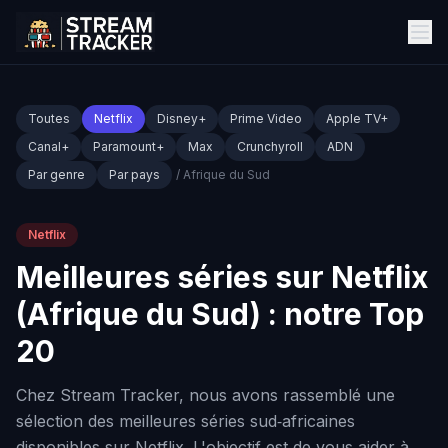
Toutes
Netflix
Disney+
Prime Video
Apple TV+
Canal+
Paramount+
Max
Crunchyroll
ADN
Par genre
Par pays
/ Afrique du Sud
Netflix
Meilleures séries sur Netflix
(Afrique du Sud) : notre Top
20
Chez Stream Tracker, nous avons rassemblé une
sélection des meilleures séries sud‑africaines
disponibles sur Netflix. L'objectif est de vous aider à