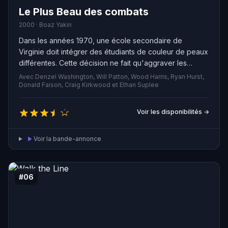
Le Plus Beau des combats
2000 · Boaz Yakin
Dans les années 1970, une école secondaire de
Virginie doit intégrer des étudiants de couleur de peaux
différentes. Cette décision ne fait qu'aggraver les
tensions raciales de la ville, notamment au sein de
Avec Denzel Washington, Will Patton, Wood Harris, Ryan Hurst,
l'équipe de football et son entraîneur blanc qui doit
Donald Faison, Craig Kirkwood et Ethan Suplee
désormais travailler sous la supervision d'un afro-
américain. Malgré leurs différences, les deux hommes
Voir les disponibilités →
finissent par trouver un terrain d'entente et transmettent
aux joueurs des valeurs qui leur permettent de devenir
Voir la bande-annonce
des champions respectés.
#06