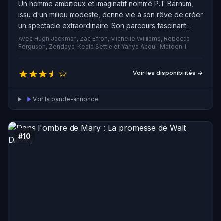
Un homme ambitieux et imaginatif nommé P.T Barnum,
issu d'un milieu modeste, donne vie à son rêve de créer
un spectacle extraordinaire. Son parcours fascinant
raconte l'essor du show-business et l'émerveillement
Avec Hugh Jackman, Zac Efron, Michelle Williams, Rebecca
que l'on ressent lorsque les rêves se réalisent. Son
Ferguson, Zendaya, Keala Settle et Yahya Abdul-Mateen II
spectacle devient rapidement un phénomène mondial.
Voir les disponibilités →
Voir la bande-annonce
#10