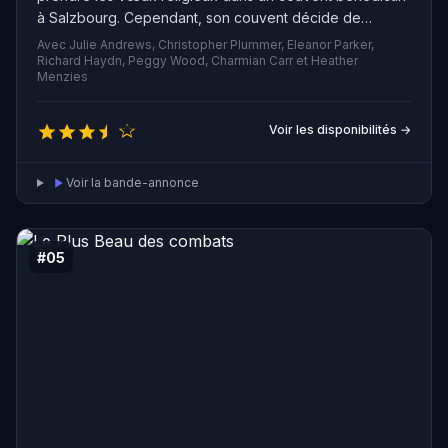
à Salzbourg. Cependant, son couvent décide de
l'envoyer dans une famille en tant que gouvernante
Avec Julie Andrews, Christopher Plummer, Eleanor Parker,
pour s'occuper de sept enfants. Le père de famille,
Richard Haydn, Peggy Wood, Charmian Carr et Heather
Menzies
veuf et capitaine de son état, est au départ distant avec
Maria et les enfants sont hostiles. Mais au fil du temps,
Maria gagne leur confiance en leur enseignant le chant,
Voir les disponibilités →
devenant leur amie et confidente.
Voir la bande-annonce
#05