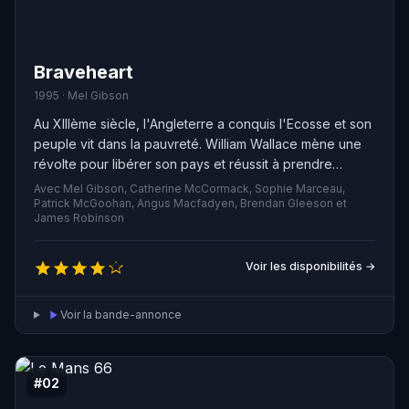
Braveheart
1995 · Mel Gibson
Au XIIIème siècle, l'Angleterre a conquis l'Ecosse et son
peuple vit dans la pauvreté. William Wallace mène une
révolte pour libérer son pays et réussit à prendre
possession de plusieurs châteaux. Malheureusement,
Avec Mel Gibson, Catherine McCormack, Sophie Marceau,
les nobles écossais ne soutiennent pas la cause de leur
Patrick McGoohan, Angus Macfadyen, Brendan Gleeson et
James Robinson
héros et le trahissent à deux reprises…
Voir les disponibilités →
Voir la bande-annonce
#02