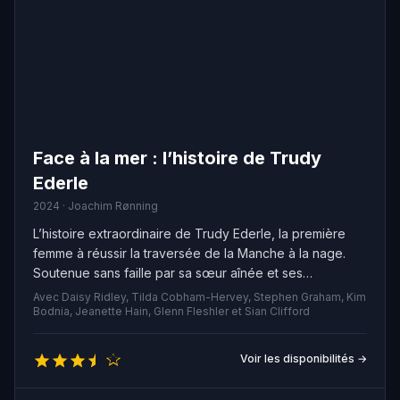
Face à la mer : l’histoire de Trudy
Ederle
2024 · Joachim Rønning
L’histoire extraordinaire de Trudy Ederle, la première
femme à réussir la traversée de la Manche à la nage.
Soutenue sans faille par sa sœur aînée et ses
entraîneurs, elle a surmonté tous les obstacles et fait
Avec Daisy Ridley, Tilda Cobham-Hervey, Stephen Graham, Kim
face à une société patriarcale hostile, jusqu'à intégrer
Bodnia, Jeanette Hain, Glenn Fleshler et Sian Clifford
l'équipe olympique de natation. Elle a accompli l'exploit
de nager plus de 33 kilomètres entre la France et
Voir les disponibilités →
l'Angleterre.