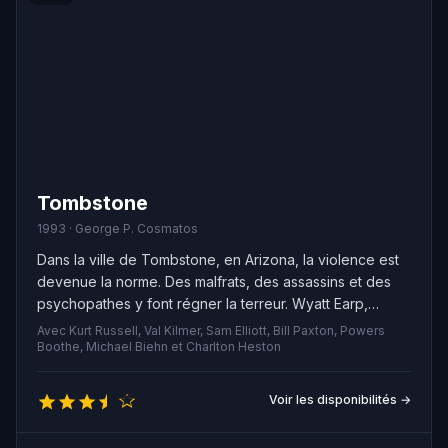
Tombstone
1993 · George P. Cosmatos
Dans la ville de Tombstone, en Arizona, la violence est
devenue la norme. Des malfrats, des assassins et des
psychopathes y font régner la terreur. Wyatt Earp,
ancien marshal de Dodge City, arrive dans la ville en
Avec Kurt Russell, Val Kilmer, Sam Elliott, Bill Paxton, Powers
quête de calme et de tranquillité, mais il se rend vite
Boothe, Michael Biehn et Charlton Heston
compte que cela ne sera pas facile. Avec l'aide de son
frère Virgil, ils décident de devenir shérifs afin de
Voir les disponibilités →
rétablir l'ordre et la sécurité dans la ville.