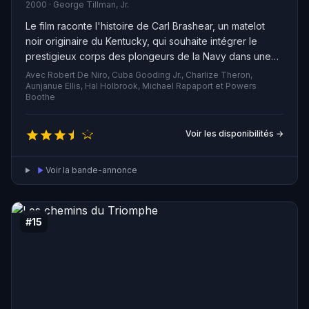
2000 · George Tillman, Jr.
Le film raconte l'histoire de Carl Brashear, un matelot
noir originaire du Kentucky, qui souhaite intégrer le
prestigieux corps des plongeurs de la Navy dans une
Amérique encore ségrégationniste des années 50. Le
Avec Robert De Niro, Cuba Gooding Jr., Charlize Theron,
major-instructeur Billy Sunday finit par croire en lui et
Aunjanue Ellis, Hal Holbrook, Michael Rapaport et Powers
Boothe
l'aide à combattre le racisme de la Navy pour devenir
une véritable légende de l'armée américaine.
Voir les disponibilités →
Voir la bande-annonce
#15