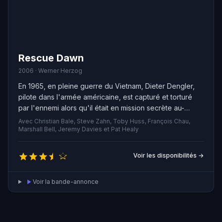
Rescue Dawn
2006 · Werner Herzog
En 1965, en pleine guerre du Vietnam, Dieter Dengler,
pilote dans l'armée américaine, est capturé et torturé
par l'ennemi alors qu'il était en mission secrète au-
dessus du Laos. Prisonnier en plein cœur de la jungle, il
Avec Christian Bale, Steve Zahn, Toby Huss, François Chau,
décide de tout faire pour s'en sortir et organise son
Marshall Bell, Jeremy Davies et Pat Healy
évasion.
Voir les disponibilités →
Voir la bande-annonce