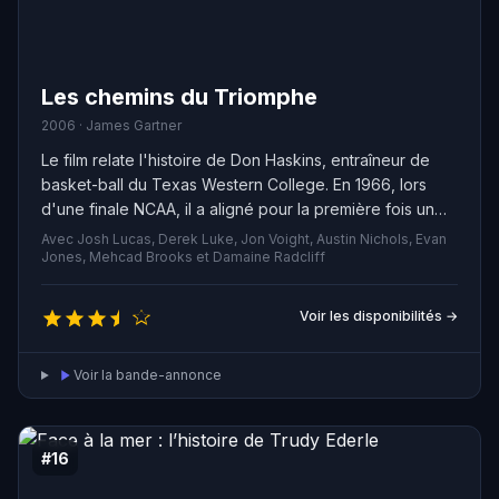
Les chemins du Triomphe
2006 · James Gartner
Le film relate l'histoire de Don Haskins, entraîneur de
basket-ball du Texas Western College. En 1966, lors
d'une finale NCAA, il a aligné pour la première fois un
cinq majeur entièrement composé de joueurs noirs,
Avec Josh Lucas, Derek Luke, Jon Voight, Austin Nichols, Evan
marquant ainsi l'histoire de ce sport.
Jones, Mehcad Brooks et Damaine Radcliff
Voir les disponibilités →
Voir la bande-annonce
#16