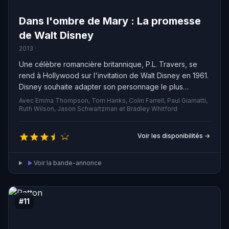
Dans l'ombre de Mary : La promesse
de Walt Disney
2013 ·
Une célèbre romancière britannique, P.L. Travers, se
rend à Hollywood sur l'invitation de Walt Disney en 1961.
Disney souhaite adapter son personnage le plus
célèbre, Mary Poppins, en film. Mais Travers se révèle
Avec Emma Thompson, Tom Hanks, Colin Farrell, Paul Giamatti,
être une personne difficile à convaincre, ayant un droit
Ruth Wilson, Jason Schwartzman et Bradley Whitford
de regard absolu sur l'adaptation. Elle critique le travail
préparatoire fourni par l'équipe. Au fil du temps, Disney
Voir les disponibilités →
découvre les secrets de l'enfance de l'auteure et son
passé.
Voir la bande-annonce
#11