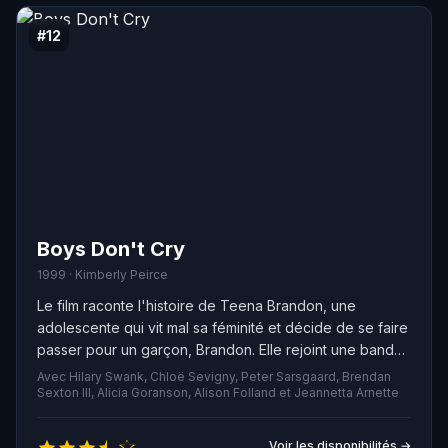
#12
Boys Don't Cry
1999 · Kimberly Peirce
Le film raconte l'histoire de Teena Brandon, une
adolescente qui vit mal sa féminité et décide de se faire
passer pour un garçon, Brandon. Elle rejoint une bande
de jeunes marginalisés dans la ville de Falls City et
Avec Hilary Swank, Chloë Sevigny, Peter Sarsgaard, Brendan
s'intègre rapidement. Toutefois, elle reste en proie à
Sexton III, Alicia Goranson, Alison Folland et Jeannetta Arnette
une crise d'identité sexuelle qui la torture depuis
toujours. Elle tombe amoureuse de Lana, la petite amie
Voir les disponibilités →