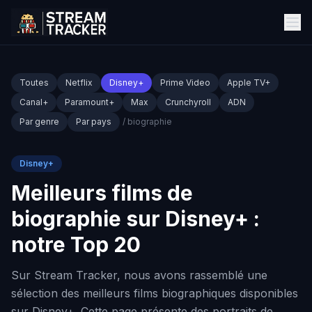
Toutes
Netflix
Disney+
Prime Video
Apple TV+
Canal+
Paramount+
Max
Crunchyroll
ADN
Par genre
Par pays
/ biographie
Disney+
Meilleurs films de
biographie sur Disney+ :
notre Top 20
Sur Stream Tracker, nous avons rassemblé une
sélection des meilleurs films biographiques disponibles
sur Disney+. Cette page présente des portraits de