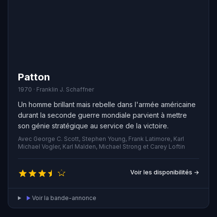
Patton
1970 · Franklin J. Schaffner
Un homme brillant mais rebelle dans l'armée américaine
durant la seconde guerre mondiale parvient à mettre
son génie stratégique au service de la victoire.
Avec George C. Scott, Stephen Young, Frank Latimore, Karl
Michael Vogler, Karl Malden, Michael Strong et Carey Loftin
Voir les disponibilités →
Voir la bande-annonce