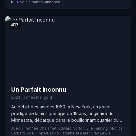
Voir la bande-annonce
#17
Un Parfait Inconnu
2024 · James Mangold
Au début des années 1960, à New York, un jeune
prodige de la musique âgé de 19 ans, originaire du
Minnesota, débarque dans le bouillonnant quartier du
West Village. Armé de sa guitare et d'un talent
Avec Timothée Chalamet, Edward Norton, Elle Fanning, Monica
exceptionnel, il s'apprête à transformer à jamais la
Barbaro, Joe Tippett, Eriko Hatsune et Peter Gray Lewis