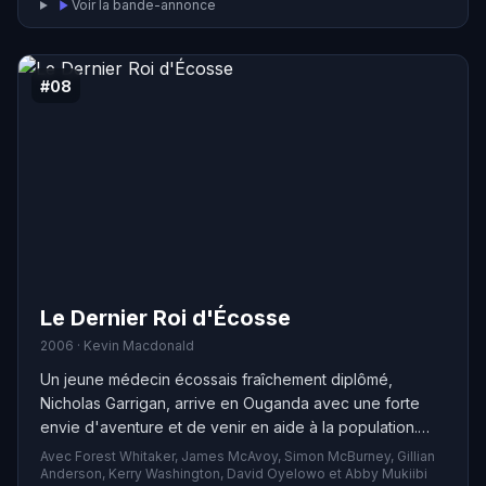
Voir la bande-annonce
#08
Le Dernier Roi d'Écosse
2006 · Kevin Macdonald
Un jeune médecin écossais fraîchement diplômé,
Nicholas Garrigan, arrive en Ouganda avec une forte
envie d'aventure et de venir en aide à la population.
Assez rapidement, il se retrouve sur les lieux d'un
Avec Forest Whitaker, James McAvoy, Simon McBurney, Gillian
accident où il rencontre le nouveau leader du pays, Idi
Anderson, Kerry Washington, David Oyelowo et Abby Mukiibi