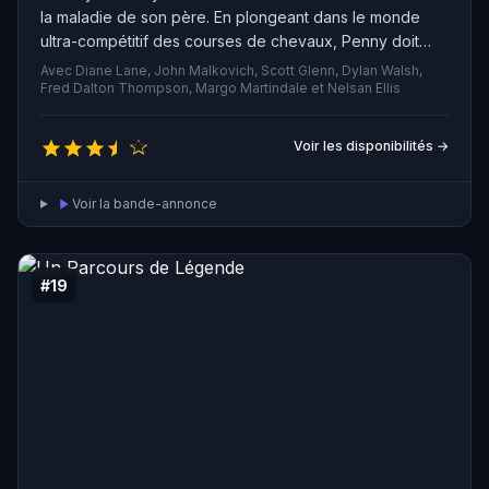
la maladie de son père. En plongeant dans le monde
ultra-compétitif des courses de chevaux, Penny doit
faire ses preuves et se battre pour être prise au sérieux
Avec Diane Lane, John Malkovich, Scott Glenn, Dylan Walsh,
en tant que femme. Avec l'aide d'un entraîneur
Fred Dalton Thompson, Margo Martindale et Nelsan Ellis
canadien et de son cheval Secrétariat, Penny décide
de participer à la plus grande course équestre de tous
Voir les disponibilités →
les temps, le prestigieux Prix Triple Crown, en 1973."
Voir la bande-annonce
#19