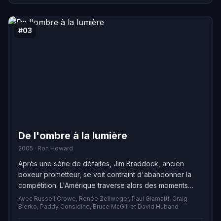
dû affronter leurs propres démons pour accomplir leur
mission.
#03
De l'ombre à la lumière
2005 · Ron Howard
Après une série de défaites, Jim Braddock, ancien
boxeur prometteur, se voit contraint d'abandonner la
compétition. L'Amérique traverse alors des moments
difficiles avec la Grande Dépression et Jim accepte de
Avec Russell Crowe, Renée Zellweger, Paul Giamatti, Craig
petits boulots pour subvenir aux besoins de sa famille.
Bierko, Paddy Considine, Bruce McGill et David Huband
Malgré tout, il ne perd pas espoir de remonter un jour