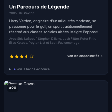
Un Parcours de Légende
2005 · Bill Paxton
Harry Vardon, originaire d'un milieu très modeste, se
passionne pour le golf, un sport traditionnellement
réservé aux classes sociales aisées. Malgré l'opposition
de son père, il travaille sans relâche pour devenir un
Avec Shia LaBeouf, Stephen Dillane, Josh Flitter, Peter Firth,
véritable prodige et atteindre un niveau exceptionnel. À
Elias Koteas, Peyton List et Scott Faulconbridge
l'âge de 20 ans, il participe au tournoi prestigieux de
l'US Open, encouragé par tous ceux qui ont été témoins
Voir les disponibilités →
de son talent.
Voir la bande-annonce
#20