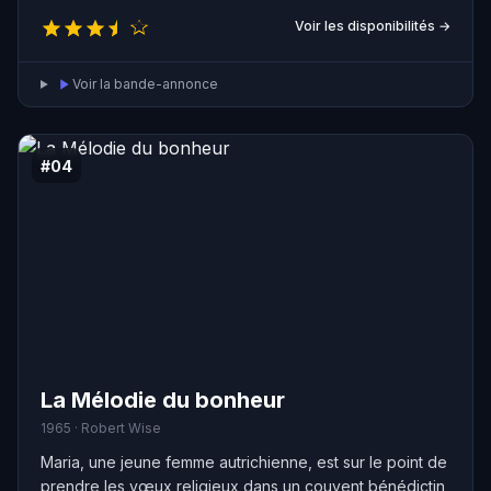
sur le ring. Par un heureux hasard, Jim est appelé à
Voir les disponibilités →
combattre le deuxième challenger mondial et, contre
toute attente, il remporte la victoire au troisième round.
Voir la bande-annonce
#04
La Mélodie du bonheur
1965 · Robert Wise
Maria, une jeune femme autrichienne, est sur le point de
prendre les vœux religieux dans un couvent bénédictin