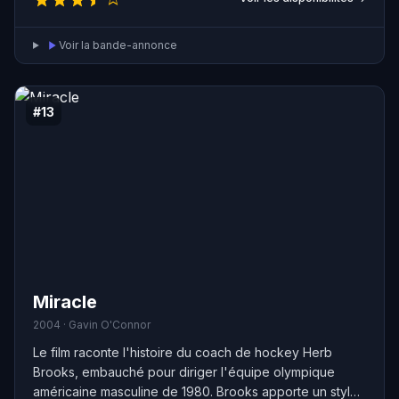
de John, mais lorsque celui-ci découvre la vérité sur
son identité, il devient meurtrier. Ce film est basé sur une
Voir la bande-annonce
histoire vraie.
#13
Miracle
2004 · Gavin O'Connor
Le film raconte l'histoire du coach de hockey Herb
Brooks, embauché pour diriger l'équipe olympique
américaine masculine de 1980. Brooks apporte un style