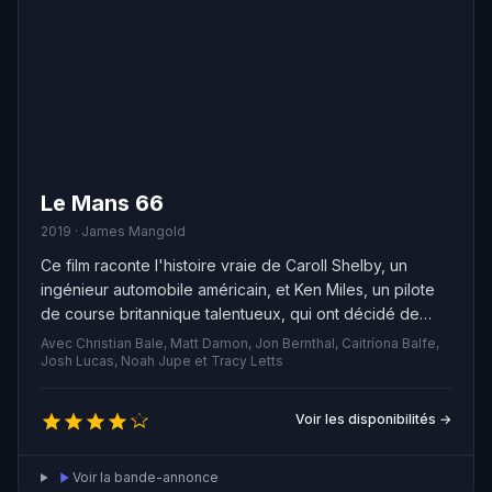
Le Mans 66
2019 · James Mangold
Ce film raconte l'histoire vraie de Caroll Shelby, un
ingénieur automobile américain, et Ken Miles, un pilote
de course britannique talentueux, qui ont décidé de
travailler ensemble pour construire une voiture de
Avec Christian Bale, Matt Damon, Jon Bernthal, Caitríona Balfe,
course révolutionnaire pour Ford Motor Company.
Josh Lucas, Noah Jupe et Tracy Letts
Malgré les défis et les obstacles, ils ont travaillé sans
relâche pour créer un bolide capable de vaincre la
Voir les disponibilités →
célèbre écurie d'Enzo Ferrari lors des 24 heures du
Mans en 1966. Leur détermination et leur passion les ont
Voir la bande-annonce
aidés à surmonter les difficultés, mais ils ont également