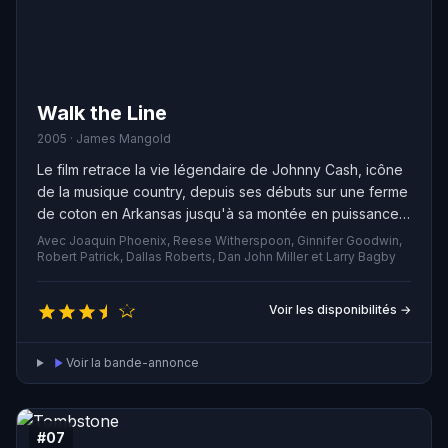
Walk the Line
2005 · James Mangold
Le film retrace la vie légendaire de Johnny Cash, icône
de la musique country, depuis ses débuts sur une ferme
de coton en Arkansas jusqu'à sa montée en puissance
avec Sun Records à Memphis, où il a enregistré aux
Avec Joaquin Phoenix, Reese Witherspoon, Ginnifer Goodwin,
côtés d'Elvis Presley, Jerry Lee Lewis et Carl Perkins.
Robert Patrick, Dallas Roberts, Dan John Miller et Larry Bagby
Voir les disponibilités →
Voir la bande-annonce
#07