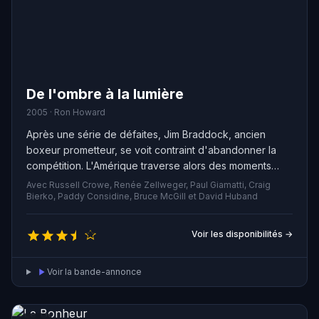
De l'ombre à la lumière
2005 · Ron Howard
Après une série de défaites, Jim Braddock, ancien
boxeur prometteur, se voit contraint d'abandonner la
compétition. L'Amérique traverse alors des moments
difficiles avec la Grande Dépression et Jim accepte de
Avec Russell Crowe, Renée Zellweger, Paul Giamatti, Craig
petits boulots pour subvenir aux besoins de sa famille.
Bierko, Paddy Considine, Bruce McGill et David Huband
Malgré tout, il ne perd pas espoir de remonter un jour
sur le ring. Par un heureux hasard, Jim est appelé à
Voir les disponibilités →
combattre le deuxième challenger mondial et, contre
toute attente, il remporte la victoire au troisième round.
Voir la bande-annonce