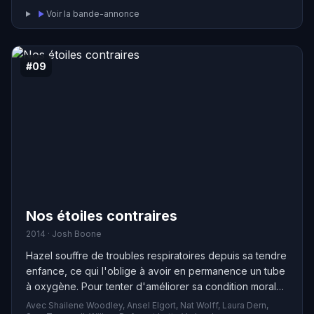
grandiose pour le Moulin Rouge. C'est à ce moment-là
Voir la bande-annonce
que Christian tombe amoureux de Satine, la courtisane
star du superbe cabaret...
#09
Nos étoiles contraires
2014 · Josh Boone
Hazel souffre de troubles respiratoires depuis sa tendre
enfance, ce qui l'oblige à avoir en permanence un tube
à oxygène. Pour tenter d'améliorer sa condition morale,
sa mère l'incite à intégrer un groupe de soutien. Hazel y
Avec Shailene Woodley, Ansel Elgort, Nat Wolff, Laura Dern,