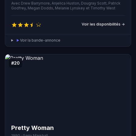
et ses demi-sœurs, elle est belle, spirituelle et cultivée.
Avec Drew Barrymore, Anjelica Huston, Dougray Scott, Patrick
Elle rencontre un héritier du trône de France et se met à
Godfrey, Megan Dodds, Melanie Lynskey et Timothy West
le séduire. Cette histoire est inspirée de la légende de
Cendrillon, avec une touche moderne.
Voir les disponibilités →
Voir la bande-annonce
#20
Pretty Woman
1990 · Garry Marshall