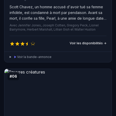
Scott Chavez, un homme accusé d'avoir tué sa femme
infidèle, est condamné à mort par pendaison. Avant sa
mort, il confie sa fille, Pearl, à une amie de longue date
nommée Laura Belle McCanles, vivant avec son mari et
Avec Jennifer Jones, Joseph Cotten, Gregory Peck, Lionel
ses deux fils dans un ranch au Texas. Bien que Pearl
Barrymore, Herbert Marshall, Lillian Gish et Walter Huston
soit chaleureusement accueillie par les fils de Laura
Belle, son père adoptif n'est pas aussi accueillant.
Voir les disponibilités →
Jesse, le fils aîné, s'éprend de Pearl en secret, mais
son frère Lewt, charmeur impénitent tente de la séduire
Voir la bande-annonce
ouvertement. Pearl, jurant d'être une jeune fille honnête,
résiste à ses avances autant qu'elle peut, mais finit par
succomber à Lewt, ce qui provoque un conflit
dramatique dans la famille McCanles.
#06