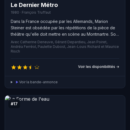
Le Dernier Métro
1980 · François Truffaut
Dans la France occupée par les Allemands, Marion
Steiner est obsédée par les répétitions de la pièce de
théâtre qu'elle doit mettre en scène au Montmartre. Son
mari, Lucas, un juif allemand, a fui Paris et s'est caché
Avec Catherine Deneuve, Gérard Depardieu, Jean Poiret,
dans les sous-sols du théâtre. Chaque soir, Marion le
Andréa Ferréol, Paulette Dubost, Jean-Louis Richard et Maurice
Risch
rejoint pour discuter avec lui du travail des acteurs, en
particulier du jeune premier de la troupe, Bernard
Granger.
Voir les disponibilités →
Voir la bande-annonce
#17