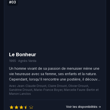
#03
Le Bonheur
1965 · Agnès Varda
Un homme vivant de sa passion de menuisier mène une
vie heureuse avec sa femme, ses enfants et la nature.
Cependant, lorsqu'il rencontre une postière, il découvre
un nouveau bonheur. Amoureux de sa femme sans
Avec Jean-Claude Drouot, Claire Drouot, Olivier Drouot,
qu'elle ne soit jalouse, l'homme se retrouve confronté à
Sandrine Drouot, Marie-France Boyer, Marcelle Faure-Bertin et
Manon Lanclos
un drame lorsqu'elle décède tragiquement lors d'un
pique-nique en Île-de-France. Le menuisier décide alors
de vivre avec la postière et d'élever les enfants
Voir les disponibilités →