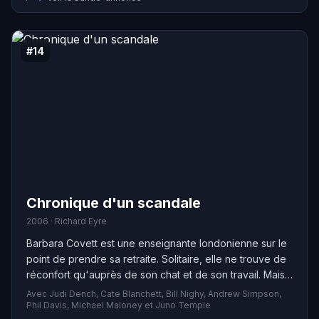
#14
Chronique d'un scandale
2006 · Richard Eyre
Barbara Covett est une enseignante londonienne sur le
point de prendre sa retraite. Solitaire, elle ne trouve de
réconfort qu'auprès de son chat et de son travail. Mais
tout change avec l'arrivée d'une nouvelle professeure
Avec Judi Dench, Cate Blanchett, Bill Nighy, Andrew Simpson,
d'art, Sheba Hart, qui devient rapidement une amie
Phil Davis, Michael Maloney et Juno Temple