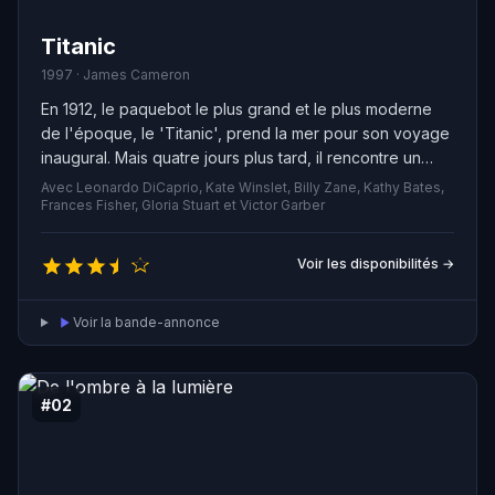
Titanic
1997 · James Cameron
En 1912, le paquebot le plus grand et le plus moderne
de l'époque, le 'Titanic', prend la mer pour son voyage
inaugural. Mais quatre jours plus tard, il rencontre un
iceberg et commence à couler. Dans cette tragédie, un
Avec Leonardo DiCaprio, Kate Winslet, Billy Zane, Kathy Bates,
artiste fauché et une riche bourgeoise tombent
Frances Fisher, Gloria Stuart et Victor Garber
amoureux à bord du navire.
Voir les disponibilités →
Voir la bande-annonce
#02