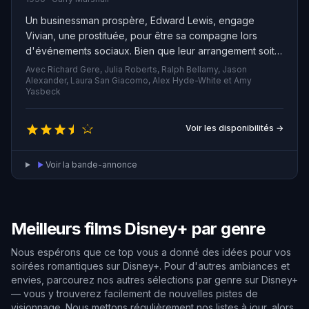
Un businessman prospère, Edward Lewis, engage
Vivian, une prostituée, pour être sa compagne lors
d'événements sociaux. Bien que leur arrangement soit
initialement basé sur l'amusement et l'argent, un
Avec Richard Gere, Julia Roberts, Ralph Bellamy, Jason
véritable lien émotionnel se forme entre eux et ils
Alexander, Laura San Giacomo, Alex Hyde-White et Amy
Yasbeck
réalisent qu'ils ne peuvent plus se passer l'un de
l'autre, malgré les obstacles qu'ils rencontrent.
Voir les disponibilités →
Voir la bande-annonce
Meilleurs films Disney+ par genre
Nous espérons que ce top vous a donné des idées pour vos
soirées romantiques sur Disney+. Pour d'autres ambiances et
envies, parcourez nos autres sélections par genre sur Disney+
— vous y trouverez facilement de nouvelles pistes de
visionnage. Nous mettons régulièrement nos listes à jour, alors