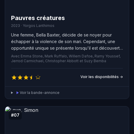
Pauvres créatures
2023 · Yorgos Lanthimos
Une femme, Bella Baxter, décide de se noyer pour
échapper à la violence de son mari. Cependant, une
opportunité unique se présente lorsqu'il est découvert
qu'elle est enceinte. Le cerveau du fœtus à naître est
Avec Emma Stone, Mark Ruffalo, Willem Dafoe, Ramy Youssef,
transplanté dans le corps de Bella, laissant place à une
Jerrod Carmichael, Christopher Abbott et Suzy Bemba
incroyable histoire de résilience et de renaissance.
Voir les disponibilités →
Voir la bande-annonce
#07