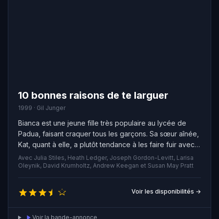
10 bonnes raisons de te larguer
1999 · Gil Junger
Bianca est une jeune fille très populaire au lycée de
Padua, faisant craquer tous les garçons. Sa sœur aînée,
Kat, quant à elle, a plutôt tendance à les faire fuir avec
son comportement rebelle et son caractère irascible.
Avec Julia Stiles, Heath Ledger, Joseph Gordon-Levitt, Larisa
Leur père est très strict quant à leur éducation et leurs
Oleynik, David Krumholtz, Andrew Keegan et Susan May Pratt
sorties, acceptant de laisser Bianca flirter à condition
que Kat en fasse autant. Cameron, tombé amoureux de
Voir les disponibilités →
Bianca, élabore un plan machiavélique pour contourner
cette situation compliquée.
Voir la bande-annonce