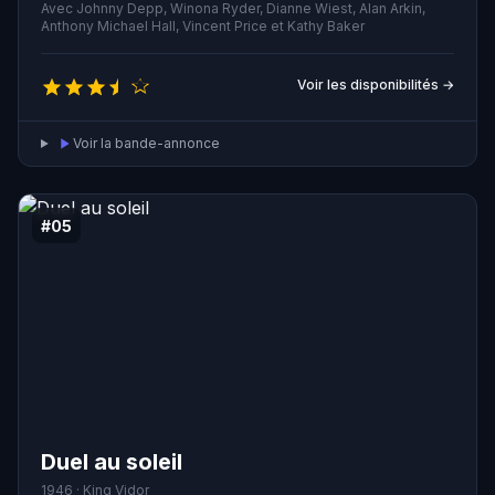
d'avoir terminé son travail, laissant Edward avec des
Avec Johnny Depp, Winona Ryder, Dianne Wiest, Alan Arkin,
lames et des instruments tranchants à la place de doigts.
Anthony Michael Hall, Vincent Price et Kathy Baker
Voir les disponibilités →
Voir la bande-annonce
#05
Duel au soleil
1946 · King Vidor