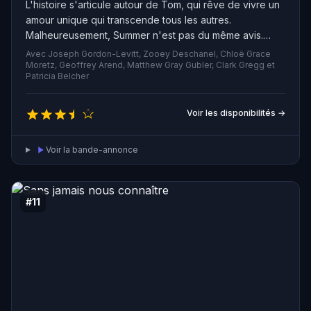
L'histoire s'articule autour de Tom, qui rêve de vivre un
amour unique qui transcende tous les autres.
Malheureusement, Summer n'est pas du même avis.
Tom décide pourtant de la conquérir, et il met toute sa
Avec Joseph Gordon-Levitt, Zooey Deschanel, Chloë Grace
force et son courage dans cette quête. Le film suit toute
Moretz, Geoffrey Arend, Matthew Gray Gubler, Clark Gregg et
Patricia Belcher
l'étendue de leur relation, depuis leur coup de foudre
jusqu'à leur première rencontre, leur vie sexuelle, leur
séparation et leur réconciliation, explorant toutes les
Voir les disponibilités →
raisons pour lesquelles nous nous battons si fort pour
comprendre l'amour.
Voir la bande-annonce
#11