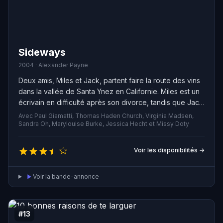
Sideways
2004 · Alexander Payne
Deux amis, Miles et Jack, partent faire la route des vins
dans la vallée de Santa Ynez en Californie. Miles est un
écrivain en difficulté après son divorce, tandis que Jack
est sur le point de se marier. Au fil de leur périple, les
Avec Paul Giamatti, Thomas Haden Church, Virginia Madsen,
deux hommes partagent leur amour pour le vin et les
Sandra Oh, Marylouise Burke, Jessica Hecht et Missy Doty
femmes. Jack tombe amoureux d'une serveuse
nommée Stéphanie, mettant en péril son mariage, tandis
Voir les disponibilités →
que Miles entame une romance avec une sommelière
nommée Maya. Les remises en question ne sont pas
Voir la bande-annonce
loin, en particulier lorsque la fin du voyage approche,
avec le mariage de Jack. Alors, les amis doivent faire
face à la seule question qui compte vraiment : quelle
direction donner à leur vie ?
#13