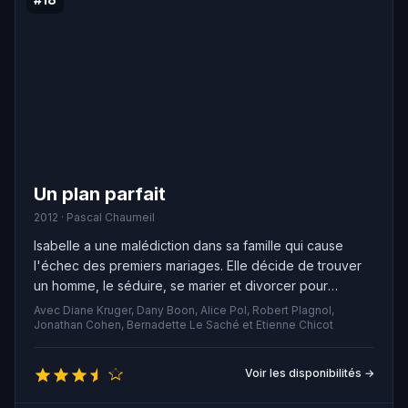
Un plan parfait
2012 · Pascal Chaumeil
Isabelle a une malédiction dans sa famille qui cause
l'échec des premiers mariages. Elle décide de trouver
un homme, le séduire, se marier et divorcer pour
contourner la malédiction et épouser l'homme de ses
Avec Diane Kruger, Dany Boon, Alice Pol, Robert Plagnol,
rêves. Cependant, sa stratégie se complique lorsqu'elle
Jonathan Cohen, Bernadette Le Saché et Etienne Chicot
cible Jean-Yves Berthier, un rédacteur de guide
touristique, qui l'emmènera dans une aventure nuptiale
Voir les disponibilités →
mouvementée, du Kilimandjaro à Moscou.