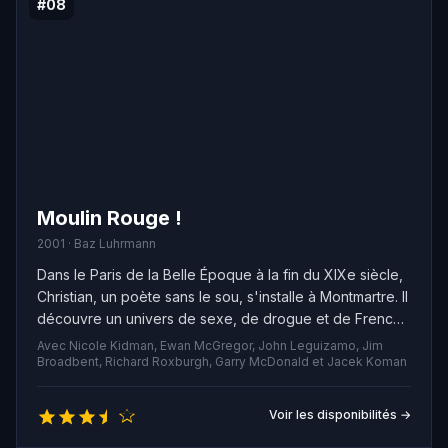
#08
Moulin Rouge !
2001 · Baz Luhrmann
Dans le Paris de la Belle Époque à la fin du XIXe siècle,
Christian, un poète sans le sou, s'installe à Montmartre. Il
découvre un univers de sexe, de drogue et de French
cancan, mais refuse de se plier à cette vie décadente
Avec Nicole Kidman, Ewan McGregor, John Leguizamo, Jim
et mène plutôt une vie de bohème. Christian rêve
Broadbent, Richard Roxburgh, Garry McDonald et Jacek Koman
d'écrire une pièce majeure, et le peintre Henri de
Toulouse-Lautrec lui offre une chance de réaliser son
Voir les disponibilités →
rêve en lui proposant de rédiger le livret d'une revue