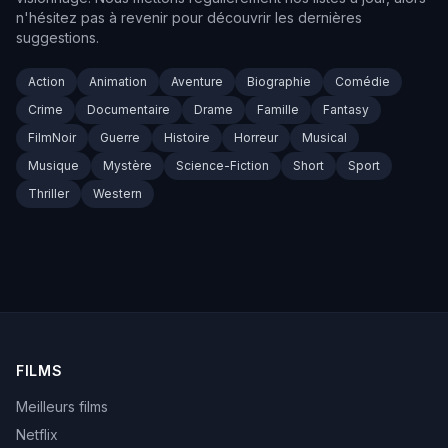
n'hésitez pas à revenir pour découvrir les dernières
suggestions.
Action
Animation
Aventure
Biographie
Comédie
Crime
Documentaire
Drame
Famille
Fantasy
FilmNoir
Guerre
Histoire
Horreur
Musical
Musique
Mystère
Science-Fiction
Short
Sport
Thriller
Western
FILMS
Meilleurs films
Netflix