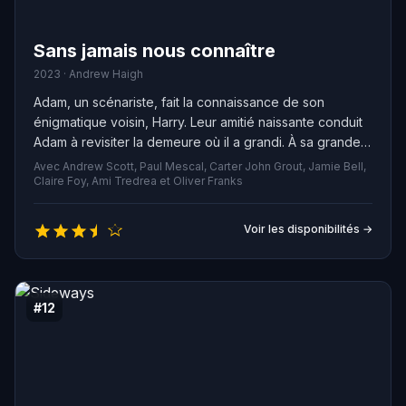
Sans jamais nous connaître
2023 · Andrew Haigh
Adam, un scénariste, fait la connaissance de son
énigmatique voisin, Harry. Leur amitié naissante conduit
Adam à revisiter la demeure où il a grandi. À sa grande
surprise, il y retrouve ses parents, présumés morts
Avec Andrew Scott, Paul Mescal, Carter John Grout, Jamie Bell,
depuis des décennies, apparemment inchangés et
Claire Foy, Ami Tredrea et Oliver Franks
conservant l'apparence qu'ils avaient à l'époque de
leur disparition, trente ans plus tôt.
Voir les disponibilités →
#12