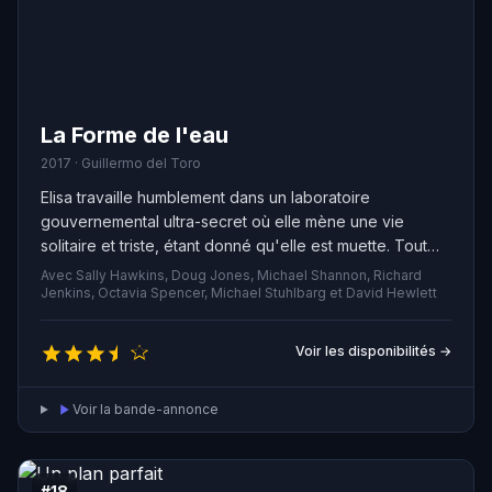
La Forme de l'eau
2017 · Guillermo del Toro
Elisa travaille humblement dans un laboratoire
gouvernemental ultra-secret où elle mène une vie
solitaire et triste, étant donné qu'elle est muette. Tout
change lorsque sa collègue Zelda et elle découvrent
Avec Sally Hawkins, Doug Jones, Michael Shannon, Richard
une expérience plus confidentielle que jamais.
Jenkins, Octavia Spencer, Michael Stuhlbarg et David Hewlett
Voir les disponibilités →
Voir la bande-annonce
#18