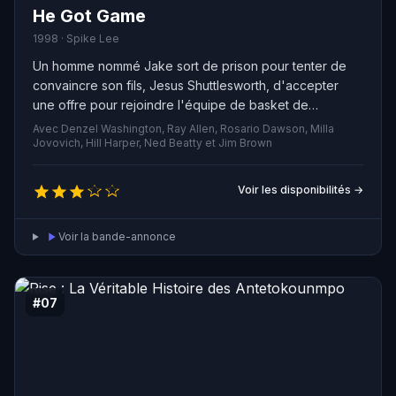
He Got Game
1998 · Spike Lee
Un homme nommé Jake sort de prison pour tenter de
convaincre son fils, Jesus Shuttlesworth, d'accepter
une offre pour rejoindre l'équipe de basket de
l'université d'Etat et éviter ainsi de retourner en prison.
Avec Denzel Washington, Ray Allen, Rosario Dawson, Milla
Jesus a été contraint de prendre soin de sa petite sœur
Jovovich, Hill Harper, Ned Beatty et Jim Brown
après que Jake ait assassiné leur mère. Cependant,
Jesus est le joueur le plus convoité du pays et toutes
Voir les disponibilités →
les équipes et agents cherchent à le recruter à tout prix
avec des offres de millions de dollars. La mission de
Voir la bande-annonce
Jake est très délicate car il doit convaincre son fils, qui
ne veut rien avoir à faire avec lui, de rejoindre l'équipe.
#07