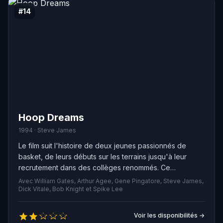
#14
Hoop Dreams
1994 · Steve James
Le film suit l'histoire de deux jeunes passionnés de
basket, de leurs débuts sur les terrains jusqu'à leur
recrutement dans des collèges renommés. Ce
documentaire offre un aperçu sur les sacrifices, les
Avec William Gates, Arthur Agee, Gene Pingatore, Steve James,
défis et les choix décisifs que doivent faire les athlètes
Dick Vitale, Bob Knight et Spike Lee
en herbe afin de réaliser leur rêve de devenir des
joueurs professionnels.
Voir les disponibilités →