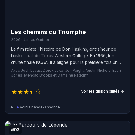
Les chemins du Triomphe
2006 · James Gartner
Le film relate l'histoire de Don Haskins, entraîneur de
basket-ball du Texas Western College. En 1966, lors
d'une finale NCAA, il a aligné pour la première fois un
cinq majeur entièrement composé de joueurs noirs,
Avec Josh Lucas, Derek Luke, Jon Voight, Austin Nichols, Evan
marquant ainsi l'histoire de ce sport.
Jones, Mehcad Brooks et Damaine Radcliff
Voir les disponibilités →
Voir la bande-annonce
#03