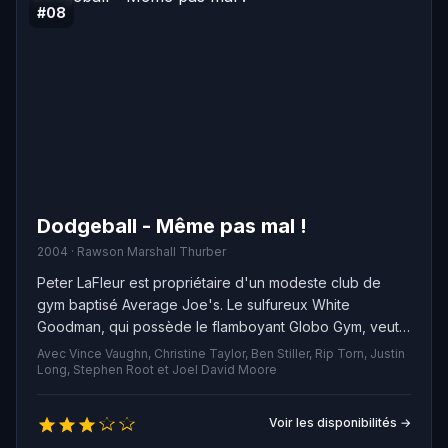
#08
Dodgeball - Même pas mal !
2004 · Rawson Marshall Thurber
Peter LaFleur est propriétaire d'un modeste club de
gym baptisé Average Joe's. Le sulfureux White
Goodman, qui possède le flamboyant Globo Gym, veut
absolument mettre la main sur l’Average Joe's. Une
Avec Vince Vaughn, Christine Taylor, Ben Stiller, Rip Torn, Justin
banque mandate l'experte en finances Kate Veatch
Long, Stephen Root et Joel David Moore
pour infiltrer les rouages de l'Average Joe's afin de
faciliter l'opération. Peter réussit pourtant à charmer
Voir les disponibilités →
Kate qui se rallie à sa cause. Ils décident de disputer