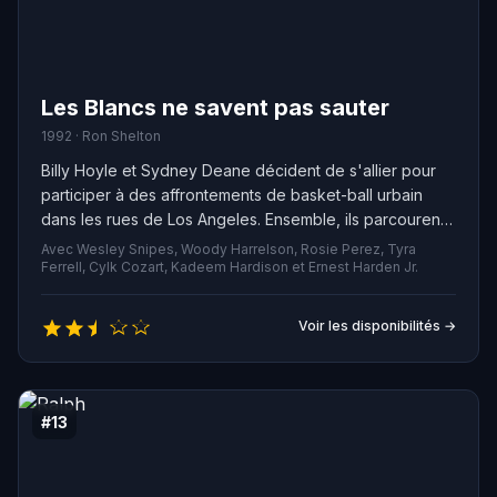
Les Blancs ne savent pas sauter
1992 · Ron Shelton
Billy Hoyle et Sydney Deane décident de s'allier pour
participer à des affrontements de basket-ball urbain
dans les rues de Los Angeles. Ensemble, ils parcourent
Venice Beach et les quartiers des communautés noires,
Avec Wesley Snipes, Woody Harrelson, Rosie Perez, Tyra
utilisant le talent de Billy pour remporter des victoires
Ferrell, Cylk Cozart, Kadeem Hardison et Ernest Harden Jr.
surprenantes. Grâce à cette association, ils gagnent un
peu d'argent et affrontent des défis personnels
Voir les disponibilités →
inattendus.
#13