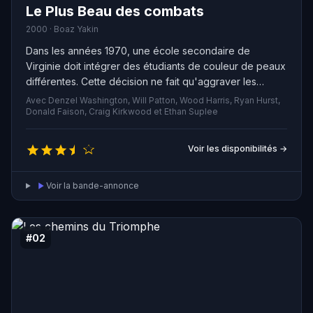
Le Plus Beau des combats
2000 · Boaz Yakin
Dans les années 1970, une école secondaire de
Virginie doit intégrer des étudiants de couleur de peaux
différentes. Cette décision ne fait qu'aggraver les
tensions raciales de la ville, notamment au sein de
Avec Denzel Washington, Will Patton, Wood Harris, Ryan Hurst,
l'équipe de football et son entraîneur blanc qui doit
Donald Faison, Craig Kirkwood et Ethan Suplee
désormais travailler sous la supervision d'un afro-
américain. Malgré leurs différences, les deux hommes
Voir les disponibilités →
finissent par trouver un terrain d'entente et transmettent
aux joueurs des valeurs qui leur permettent de devenir
Voir la bande-annonce
des champions respectés.
#02