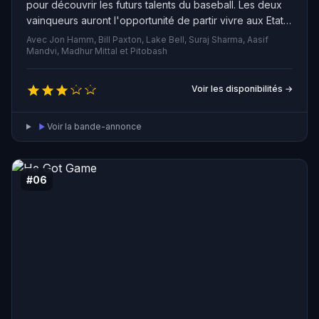
pour découvrir les futurs talents du baseball. Les deux
vainqueurs auront l'opportunité de partir vivre aux Etats-
Unis et de rejoindre l'équipe de baseball de Pittsburgh.
Avec Jon Hamm, Bill Paxton, Lake Bell, Suraj Sharma, Aasif
Mandvi, Madhur Mittal et Pitobash
Voir les disponibilités →
Voir la bande-annonce
#06