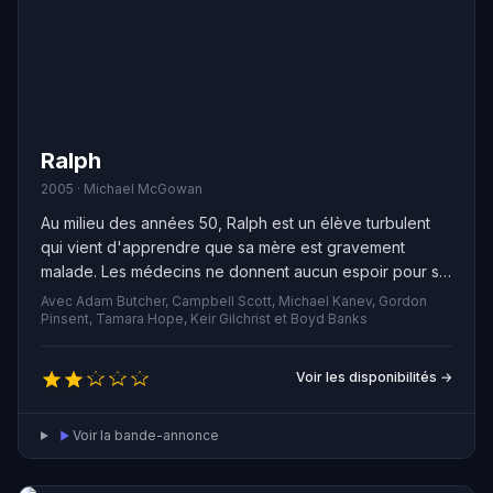
Ralph
2005 · Michael McGowan
Au milieu des années 50, Ralph est un élève turbulent
qui vient d'apprendre que sa mère est gravement
malade. Les médecins ne donnent aucun espoir pour sa
guérison, l'unique chance étant un miracle. Pour faire ce
Avec Adam Butcher, Campbell Scott, Michael Kanev, Gordon
miracle, Ralph décide de participer au mythique
Pinsent, Tamara Hope, Keir Gilchrist et Boyd Banks
marathon de Boston. Le seul problème ? Il n'a aucune
aptitude pour la course à pieds et doit s'entraîner
Voir les disponibilités →
comme jamais auparavant. Sa rage de vaincre et sa foi
inébranlable suffiront-elles pour gagner la course et
Voir la bande-annonce
sauver sa mère de la mort ?