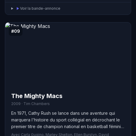
une compétition de dodgeball contre les gros bras du
Voir la bande-annonce
Globo Gym pour sauver l’Average Joe's.
#09
The Mighty Macs
2009 · Tim Chambers
En 1971, Cathy Rush se lance dans une aventure qui
marquera l'histoire du sport collégial en décrochant le
premier titre de champion national en basketball féminin.
Alors que les grandes universités préparent leurs
Avec Carla Gugino, Marley Shelton, Ellen Burstyn, David