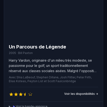
Un Parcours de Légende
2005 · Bill Paxton
Harry Vardon, originaire d'un milieu très modeste, se
passionne pour le golf, un sport traditionnellement
réservé aux classes sociales aisées. Malgré l'opposition
de son père, il travaille sans relâche pour devenir un
Avec Shia LaBeouf, Stephen Dillane, Josh Flitter, Peter Firth,
véritable prodige et atteindre un niveau exceptionnel. À
Elias Koteas, Peyton List et Scott Faulconbridge
l'âge de 20 ans, il participe au tournoi prestigieux de
l'US Open, encouragé par tous ceux qui ont été témoins
Voir les disponibilités →
de son talent.
Voir la bande-annonce