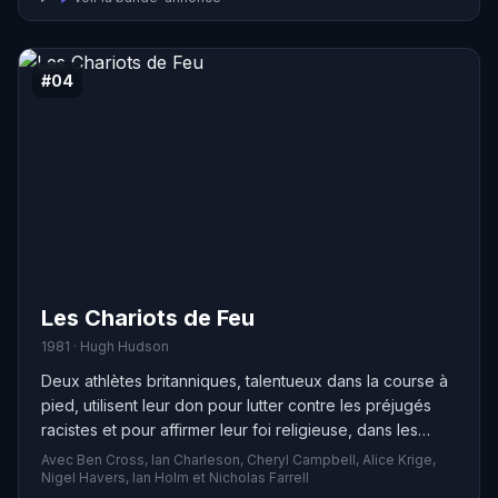
#04
Les Chariots de Feu
1981 · Hugh Hudson
Deux athlètes britanniques, talentueux dans la course à
pied, utilisent leur don pour lutter contre les préjugés
racistes et pour affirmer leur foi religieuse, dans les
années vingt.
Avec Ben Cross, Ian Charleson, Cheryl Campbell, Alice Krige,
Nigel Havers, Ian Holm et Nicholas Farrell