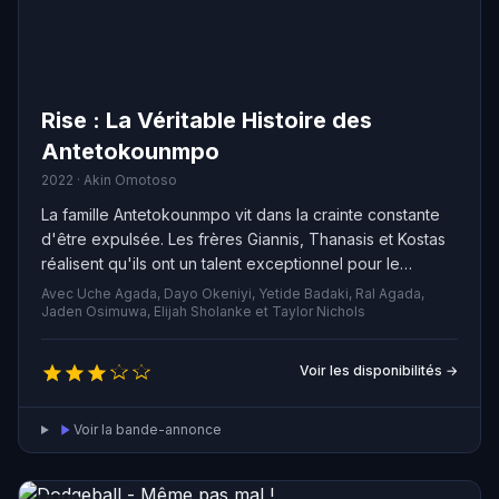
Rise : La Véritable Histoire des
Antetokounmpo
2022 · Akin Omotoso
La famille Antetokounmpo vit dans la crainte constante
d'être expulsée. Les frères Giannis, Thanasis et Kostas
réalisent qu'ils ont un talent exceptionnel pour le
basketball et se lancent dans une formidable ascension
Avec Uche Agada, Dayo Okeniyi, Yetide Badaki, Ral Agada,
vers la gloire internationale.
Jaden Osimuwa, Elijah Sholanke et Taylor Nichols
Voir les disponibilités →
Voir la bande-annonce