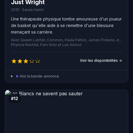
Just Wright
2010 · Sanaa Hamri
Une thérapeute physique tombe amoureuse d'un joueur
de basket qu'elle aide à se remettre d'une blessure
menaçant sa carrière.
Avec Queen Latifah, Common, Paula Patton, James Pickens Jr.,
Phylicia Rashād, Pam Grier et Laz Alonso
Voir les disponibilités →
Voir la bande-annonce
#12