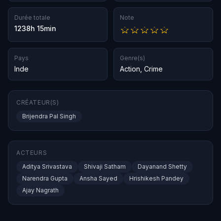
Durée totale
Note
1238h 15min
Pays
Genre(s)
Inde
Action
,
Crime
CRÉATEUR(S)
Brijendra Pal Singh
ACTEURS
Aditya Srivastava
Shivaji Satham
Dayanand Shetty
Narendra Gupta
Ansha Sayed
Hrishikesh Pandey
Ajay Nagrath