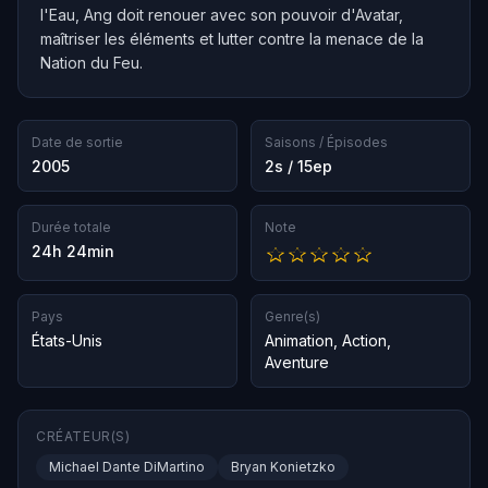
l'Eau, Ang doit renouer avec son pouvoir d'Avatar,
maîtriser les éléments et lutter contre la menace de la
Nation du Feu.
Date de sortie
Saisons / Épisodes
2005
2s / 15ep
Durée totale
Note
24h 24min
Pays
Genre(s)
États-Unis
Animation
,
Action
,
Aventure
CRÉATEUR(S)
Michael Dante DiMartino
Bryan Konietzko