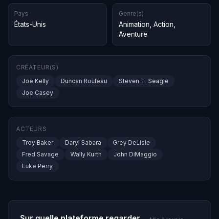
Pays
Genre(s)
États-Unis
Animation
,
Action
,
Aventure
CRÉATEUR(S)
Joe Kelly
Duncan Rouleau
Steven T. Seagle
Joe Casey
ACTEURS
Troy Baker
Daryl Sabara
Grey DeLisle
Fred Savage
Wally Kurth
John DiMaggio
Luke Perry
Sur quelle plateforme regarder